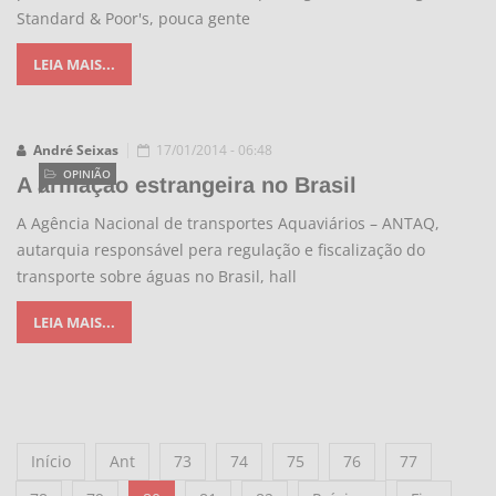
Standard & Poor's, pouca gente
LEIA MAIS...
André Seixas
17/01/2014 - 06:48
OPINIÃO
A armação estrangeira no Brasil
A Agência Nacional de transportes Aquaviários – ANTAQ,
autarquia responsável pera regulação e fiscalização do
transporte sobre águas no Brasil, hall
LEIA MAIS...
Início
Ant
73
74
75
76
77