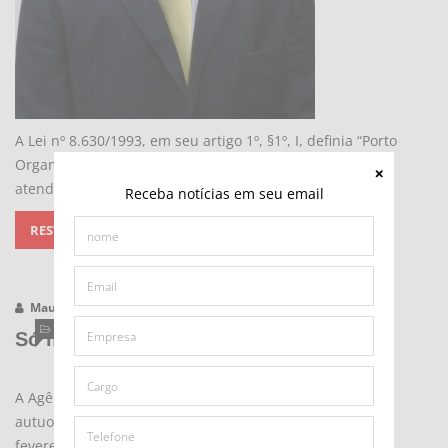
A Lei nº 8.630/1993, em seu artigo 1º, §1º, I, definia “Porto
Organizado” como aquele construído e aparelhado para
atender às necessidades da
Receba notícias em seu email
RESTRITO A ASSINANTES
Mauro Lourenço Dias
14/04/2014 - 10:52
OPINIÃO
Só multar pouco adianta
A Agência Nacional de Transportes Aquaviários (Antaq)
autuou 13 operadoras do Porto de Santos, entre 19 de
fevereiro e 21 de março, por