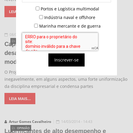
Portos e Logística multimodal
LEIA MAIS...
Indústria naval e offshore
Marinha mercante e de guerra
08/04/2014 - 00:51
OPINIÃO
Capítulo do direito marítimo é um total
desastre e necessita de c um código
Inscrever-se
moderno
O Projeto do Novo Código Comercial representa,
inegavelmente, em alguns aspectos, uma forte uniformização
da disciplina empresarial e condensa partes
LEIA MAIS...
Artur Gomes Cavalheiro
14/03/2014 - 14:43
OPINIÃO
Lubrificantes de alto desempenho e