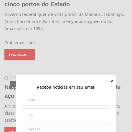
cinco portos do Estado
Governo federal quer de volta portos de Manaus, Tabatinga,
Coari, Itacoatiara e Parintins, delegados ao governo do
Amazonas em 1997.
Problemas com
LEIA MAIS...
05/08/2010 - 20:41
ECONOMIA
Nippon Steel vê retomada no mercado de
Receba notícias em seu email
aço da Ásia
A Nippon Steel, quarta maior produtora de aço do mundo,
disse que espera que a atual correção no mercado de aço
asiático seja de curto prazo e que a