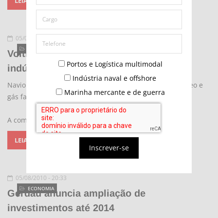
LEIA MAIS...
05/08/2010 - 20:39
INDÚSTRIA NAVAL
Voith Turbo nacionaliza propulsor para
Portos e Logística multimodal
indústria naval
Indústria naval e offshore
Navio petroleiro: novos investimentos no mercado de óleo e
Marinha mercante e de guerra
gás fazem Voith Turbo diversificar a produção no Brasil
A companhia alemã Voith Turbo irá
LEIA MAIS...
Inscrever-se
05/08/2010 - 20:33
ECONOMIA
Gerdau anuncia ampliação de
investimentos até 2014