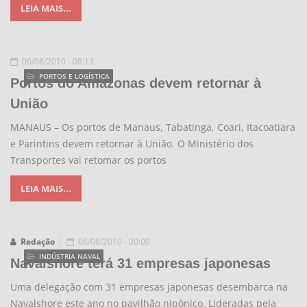
LEIA MAIS...
06/08/2010 - 08:13
PORTOS E LOGÍSTICA
Portos do Amazonas devem retornar à
União
MANAUS – Os portos de Manaus, Tabatinga, Coari, Itacoatiara
e Parintins devem retornar à União. O Ministério dos
Transportes vai retomar os portos
LEIA MAIS...
Redação
06/08/2010 - 00:00
INDÚSTRIA NAVAL
Navalshore terá 31 empresas japonesas
Uma delegação com 31 empresas japonesas desembarca na
Navalshore este ano no pavilhão nipônico. Lideradas pela